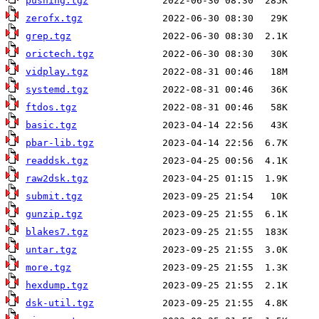
pushing.tgz
zerofx.tgz
grep.tgz
orictech.tgz
vidplay.tgz
systemd.tgz
ftdos.tgz
basic.tgz
pbar-lib.tgz
readdsk.tgz
raw2dsk.tgz
submit.tgz
gunzip.tgz
blakes7.tgz
untar.tgz
more.tgz
hexdump.tgz
dsk-util.tgz