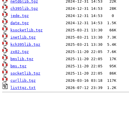
netdblib.tgz
ch395lib.tgz
jede.tgz
date.tgz
ksocketlib.tgz
inetlib.tgz
kch395lib.tgz
zx02.tgz
bmslib.tgz
bms.tgz
socketlib.tgz
curllib.tgz
listtgz.txt