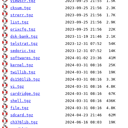
viewscr.tgz
cksum.tgz
strerr.tgz
list.tgz
orixcfg.tgz
dsk-bank.tgz
telstrat.tgz
sedoric.tgz
softwares.tgz
kernel.tgz
twillib.tgz
ds1501lib.tgz
vi.tgz
cardridge.tgz
shell.tgz
file.tgz
sdcard.tgz
ch376lib.tgz