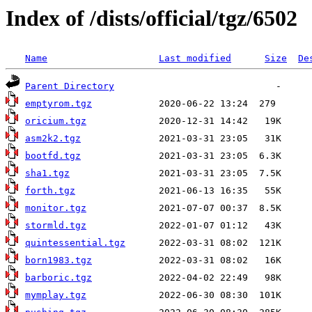
Index of /dists/official/tgz/6502
Name
Last modified
Size
De
Parent Directory
emptyrom.tgz
oricium.tgz
asm2k2.tgz
bootfd.tgz
sha1.tgz
forth.tgz
monitor.tgz
stormld.tgz
quintessential.tgz
born1983.tgz
barboric.tgz
mymplay.tgz