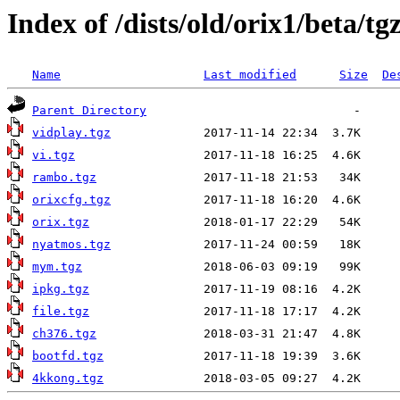
Index of /dists/old/orix1/beta/tg
Name
Last modified
Size
De
Parent Directory
vidplay.tgz
vi.tgz
rambo.tgz
orixcfg.tgz
orix.tgz
nyatmos.tgz
mym.tgz
ipkg.tgz
file.tgz
ch376.tgz
bootfd.tgz
4kkong.tgz